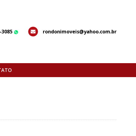
7-3085
rondonimoveis@yahoo.com.br
WhatsApp
TATO