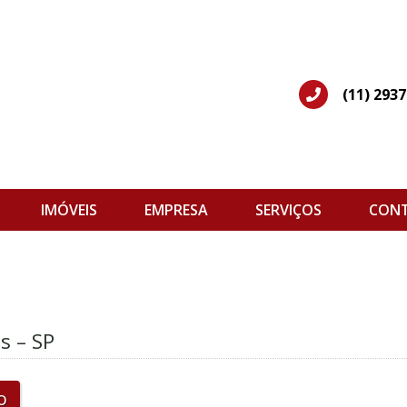
(11) 293
IMÓVEIS
EMPRESA
SERVIÇOS
CON
s
s – SP
o