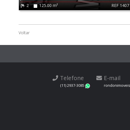
REF 1407
2
125.00 m²
Voltar
Telefone
E-mail
(11) 2937-3085
rondonimovei
WhatsApp