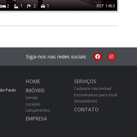
REF 1463
2
1
2
1
Siga-nos nas redes sociais
HOME
SERVIÇOS
Cadastre seu Imóvel
IMÓVEIS
São Paulo
Encontramos para Você
Venda
Simuladores
Locação
CONTATO
Lançamentos
EMPRESA