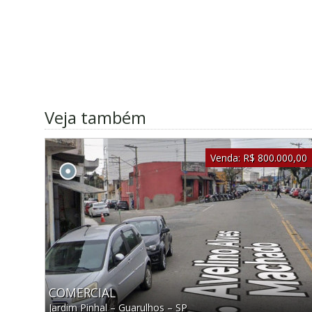
Veja também
Venda:
R$ 800.000,00
COMERCIAL
Jardim Pinhal
–
Guarulhos
–
SP