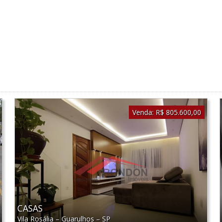
Venda:
R$ 805.600,00
CASAS
Vila Rosália
–
Guarulhos
–
SP