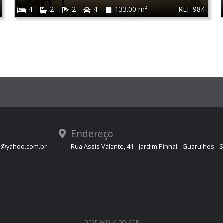
REF 984
4
2
2
4
133.00 m²
Endereço
s@yahoo.com.br
Rua Assis Valente, 41 - Jardim Pinhal - Guarulhos - 
DESENVOLVIDO POR