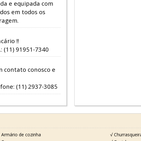
ada e equipada com
ados em todos os
aragem.
ário !!
: (11) 91951-7340
m contato conosco e
efone: (11) 2937-3085
 Armário de cozinha
√ Churrasqueir