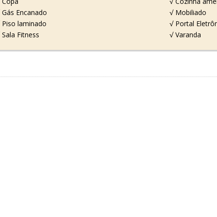
 Copa
√ Cozinha ame
 Gás Encanado
√ Mobiliado
 Piso laminado
√ Portal Eletrô
 Sala Fitness
√ Varanda