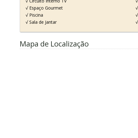
√ Circuito Interno TV
√
√ Espaço Gourmet
√
√ Piscina
√
√ Sala de Jantar
√
Mapa de Localização