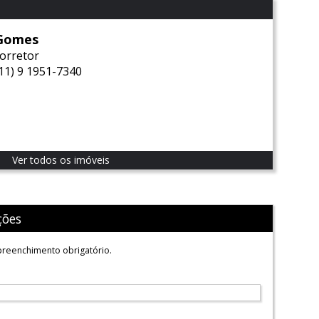
Gomes
corretor
(11) 9 1951-7340
Ver todos os imóveis
ções
reenchimento obrigatório.