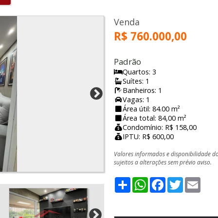
Venda
R$ 760.000,00
Padrão
Quartos: 3
Suítes: 1
Banheiros: 1
Vagas: 1
Área útil: 84.00 m²
Área total: 84,00 m²
Condomínio: R$ 158,00
IPTU: R$ 600,00
Valores informados e disponibilidade d
sujeitos a alterações sem prévio aviso.
Share
WhatsApp
Facebook
Twitter
Emai