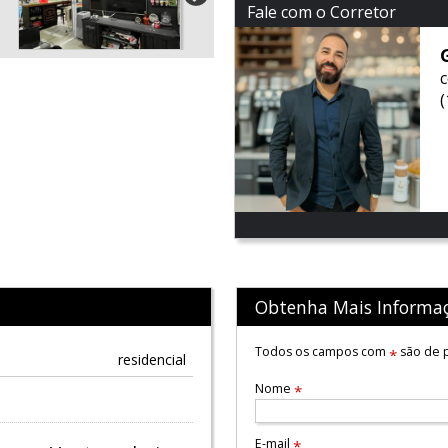
Fale com o Corretor
Obtenha Mais Informa
Todos os campos com
são de p
*
residencial
Nome
*
E-mail
*