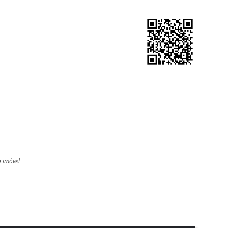
o imóvel
l