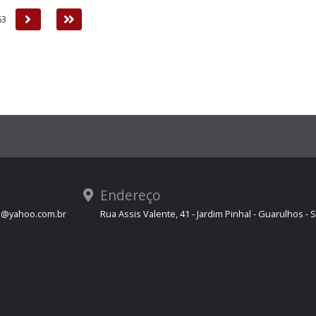
Próxima
Última
63
Endereço
s@yahoo.com.br
Rua Assis Valente, 41 - Jardim Pinhal - Guarulhos - 