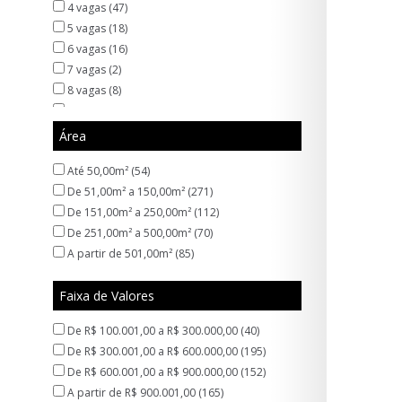
4 vagas (47)
Gopoúva (9)
5 vagas (18)
Guançã (1)
6 vagas (16)
Guavirituva (1)
7 vagas (2)
Imirim (2)
8 vagas (8)
Indianópolis (1)
10 vagas (10)
Itaguai (1)
13 vagas (1)
Área
Itaim Paulista (1)
14 vagas (1)
Itapegica (1)
Até 50,00m² (54)
15 vagas (1)
Jardim Adriana (1)
De 51,00m² a 150,00m² (271)
18 vagas (1)
Jardim Aliança (2)
De 151,00m² a 250,00m² (112)
20 vagas (4)
Jardim Alvorada (1)
De 251,00m² a 500,00m² (70)
25 vagas (2)
Jardim América (1)
A partir de 501,00m² (85)
30 vagas (2)
Jardim Anny (1)
40 vagas (1)
Jardim Anália Franco (1)
Faixa de Valores
Jardim Arujá (1)
Jardim Bandeirantes (1)
De R$ 100.001,00 a R$ 300.000,00 (40)
Jardim Barbosa (6)
De R$ 300.001,00 a R$ 600.000,00 (195)
Jardim Bebedouro (1)
De R$ 600.001,00 a R$ 900.000,00 (152)
Jardim Bela Vista (3)
A partir de R$ 900.001,00 (165)