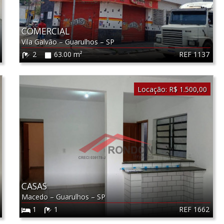
COMERCIAL
Vila Galvão
–
Guarulhos
–
SP
REF 1137
2
63.00 m²
Locação:
R$ 1.500,00
CASAS
Macedo
–
Guarulhos
–
SP
REF 1662
1
1