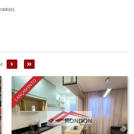
rado(s)
Próxima
Última
63
LANÇAMENTO