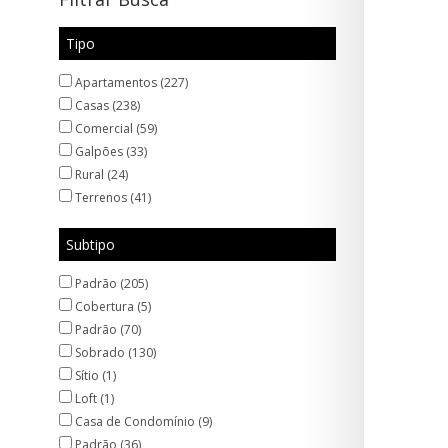
Tipo
Apartamentos (227)
Casas (238)
Comercial (59)
Galpões (33)
Rural (24)
Terrenos (41)
Subtipo
Padrão (205)
Cobertura (5)
Padrão (70)
Sobrado (130)
Sítio (1)
Loft (1)
Casa de Condomínio (9)
Padrão (36)