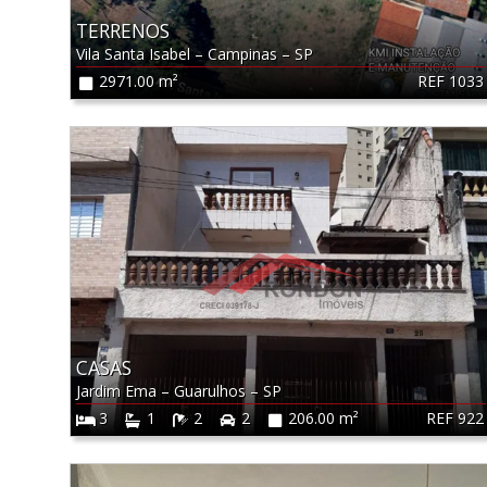
TERRENOS
Vila Santa Isabel
–
Campinas
–
SP
REF 1033
2971.00 m²
CASAS
Jardim Ema
–
Guarulhos
–
SP
REF 922
3
1
2
2
206.00 m²