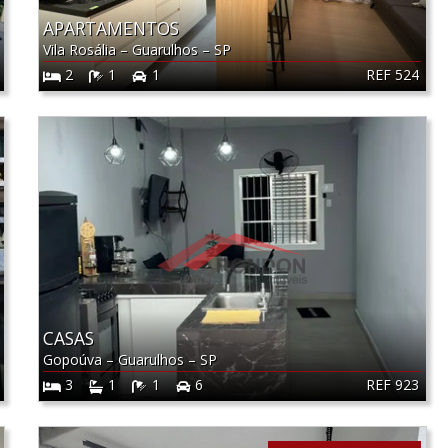
APARTAMENTOS
Vila Rosália
–
Guarulhos
–
SP
REF 524
2
1
1
CASAS
Gopoúva
–
Guarulhos
–
SP
REF 923
3
1
1
6