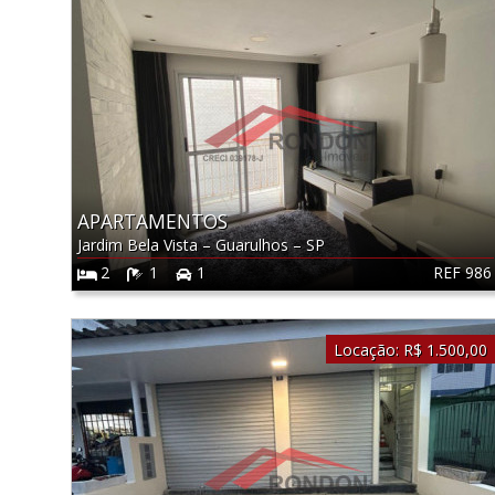
APARTAMENTOS
Jardim Bela Vista
–
Guarulhos
–
SP
REF 986
2
1
1
Locação:
R$ 1.500,00