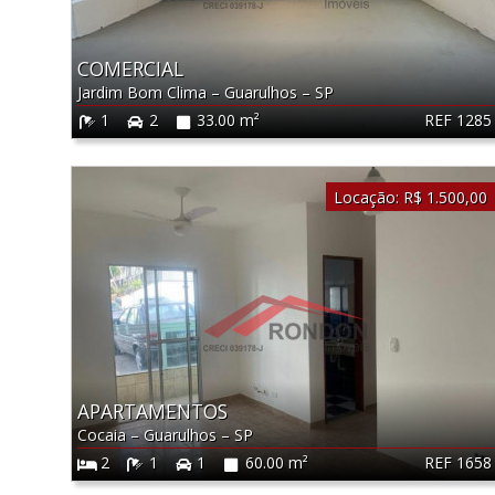
COMERCIAL
Jardim Bom Clima
–
Guarulhos
–
SP
REF 1285
1
2
33.00 m²
Locação:
R$ 1.500,00
APARTAMENTOS
Cocaia
–
Guarulhos
–
SP
REF 1658
2
1
1
60.00 m²