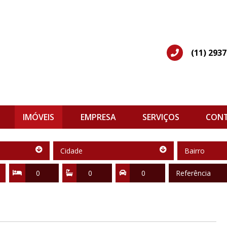
(11) 293
IMÓVEIS
EMPRESA
SERVIÇOS
CON
Cidade
Bairro
Cidade
Bairro
Quartos
Suítes
Vagas
Referência