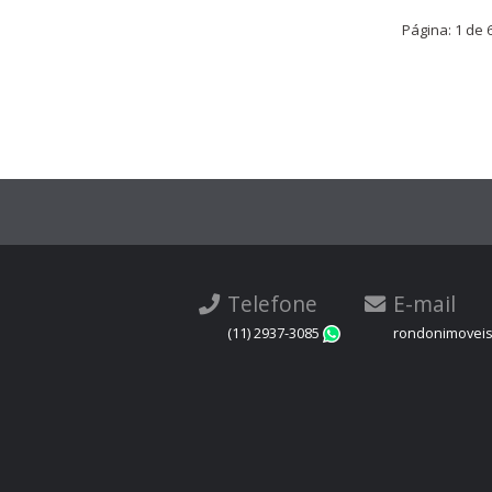
Página: 1 de 
Telefone
E-mail
(11) 2937-3085
rondonimovei
WhatsApp