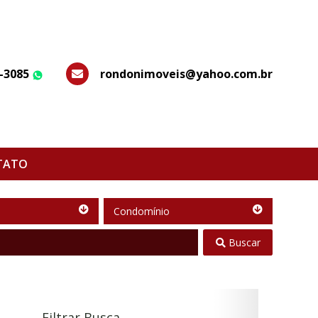
7-3085
rondonimoveis@yahoo.com.br
WhatsApp
TATO
Condomínio
Condomínio
Buscar
Filtrar Busca