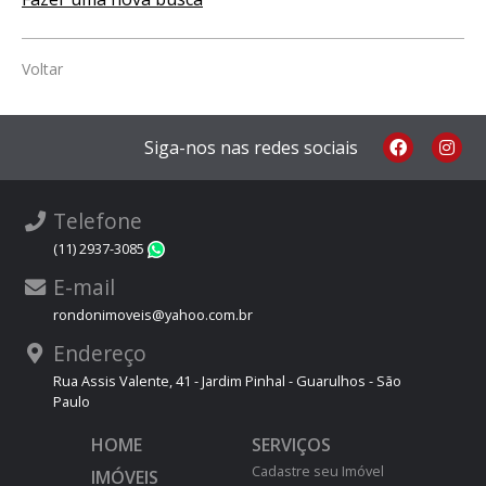
Voltar
Siga-nos nas redes sociais
Telefone
(11) 2937-3085
WhatsApp
E-mail
rondonimoveis@yahoo.com.br
Endereço
Rua Assis Valente, 41 - Jardim Pinhal - Guarulhos - São
Paulo
HOME
SERVIÇOS
Cadastre seu Imóvel
IMÓVEIS