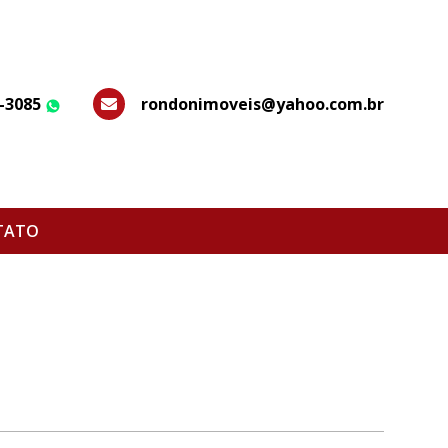
7-3085
rondonimoveis@yahoo.com.br
WhatsApp
TATO