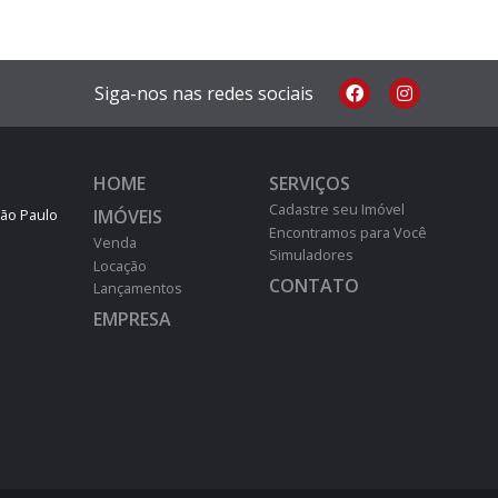
Siga-nos nas redes sociais
HOME
SERVIÇOS
Cadastre seu Imóvel
IMÓVEIS
São Paulo
Encontramos para Você
Venda
Simuladores
Locação
CONTATO
Lançamentos
EMPRESA