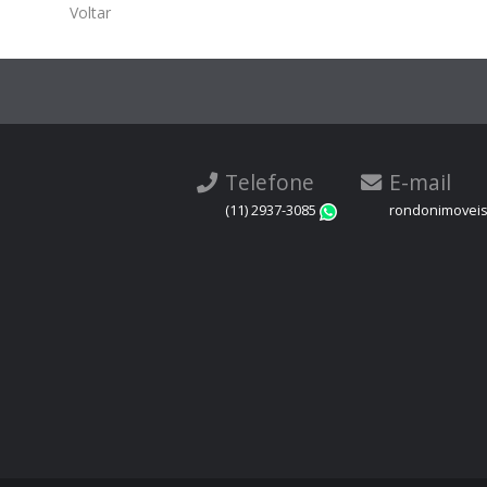
Voltar
Telefone
E-mail
(11) 2937-3085
rondonimovei
WhatsApp