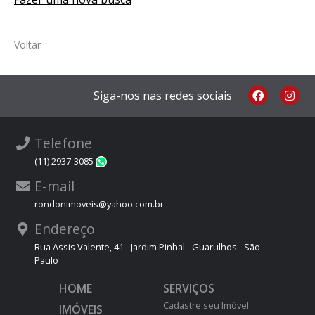
Voltar
Siga-nos nas redes sociais
Telefone
(11) 2937-3085
WhatsApp
E-mail
rondonimoveis@yahoo.com.br
Endereço
Rua Assis Valente, 41 - Jardim Pinhal - Guarulhos - São
Paulo
HOME
SERVIÇOS
Cadastre seu Imóvel
IMÓVEIS