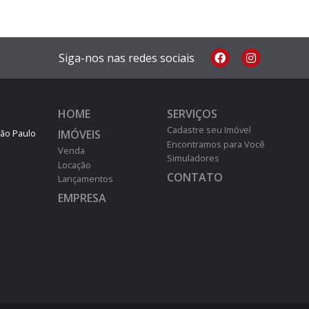
Siga-nos nas redes sociais
HOME
SERVIÇOS
Cadastre seu Imóvel
IMÓVEIS
São Paulo
Encontramos para Você
Venda
Simuladores
Locação
CONTATO
Lançamentos
EMPRESA