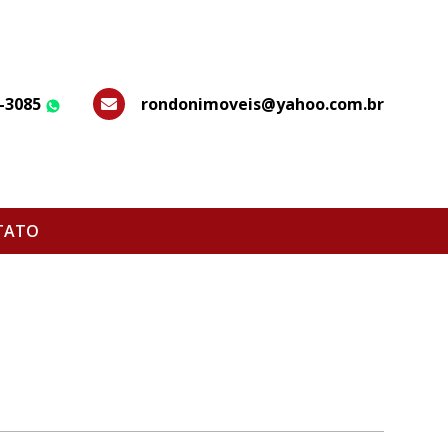
7-3085
rondonimoveis@yahoo.com.br
WhatsApp
TATO