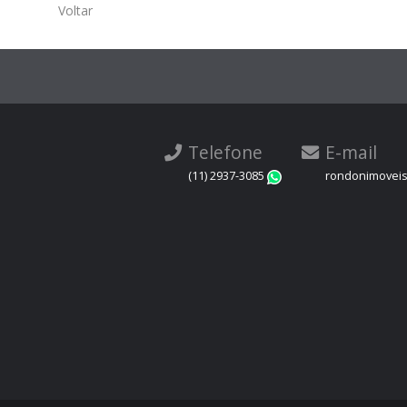
Voltar
Telefone
E-mail
(11) 2937-3085
rondonimovei
WhatsApp