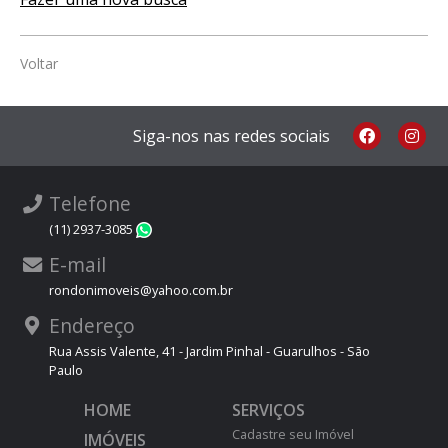
Voltar
Siga-nos nas redes sociais
Telefone
(11) 2937-3085
WhatsApp
E-mail
rondonimoveis@yahoo.com.br
Endereço
Rua Assis Valente, 41 - Jardim Pinhal - Guarulhos - São
Paulo
HOME
SERVIÇOS
Cadastre seu Imóvel
IMÓVEIS