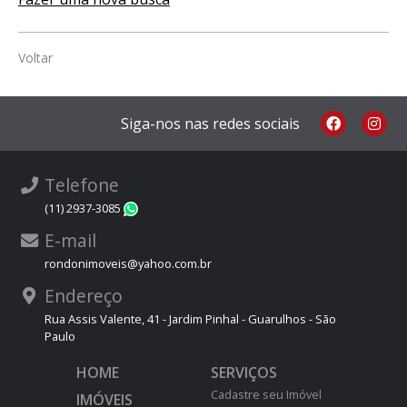
Voltar
Siga-nos nas redes sociais
Telefone
(11) 2937-3085
WhatsApp
E-mail
rondonimoveis@yahoo.com.br
Endereço
Rua Assis Valente, 41 - Jardim Pinhal - Guarulhos - São
Paulo
HOME
SERVIÇOS
Cadastre seu Imóvel
IMÓVEIS