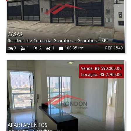
CASAS
Residencial e Comercial Guarulhos
–
Guarulhos
–
SP
REF 1540
3
1
2
1
108.35 m²
Venda:
R$ 590.000,00
Locação:
R$ 2.700,00
APARTAMENTOS