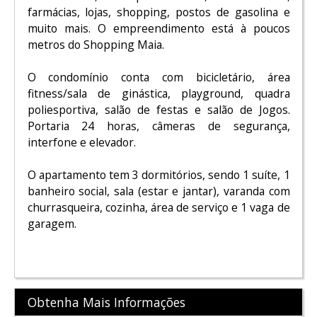
farmácias, lojas, shopping, postos de gasolina e
muito mais. O empreendimento está à poucos
metros do Shopping Maia.
O condomínio conta com b
icicletário, área
f
itness/sala de ginástica, p
layground, q
uadra
poliesportiva, sal
ão de festas e sa
lão de Jogos.
Portaria 24 horas, câmeras de segurança,
interfone e elevador.
O apartamento tem 3 dormitórios, sendo 1 suíte, 1
banheiro social, sala (estar e jantar), varanda com
churrasqueira, cozinha, área de serviço e 1 vaga de
garagem.
Obtenha Mais Informações