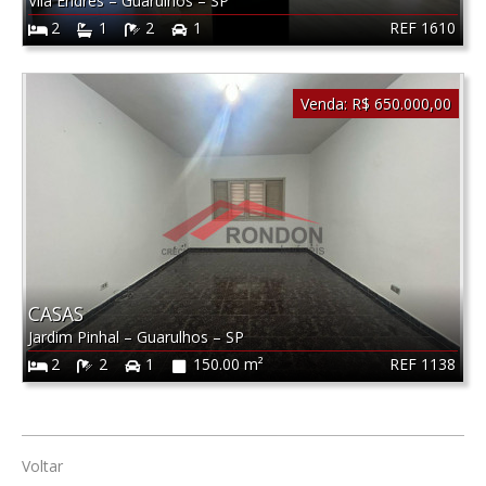
Vila Endres
–
Guarulhos
–
SP
REF 1610
2
1
2
1
Venda:
R$ 650.000,00
CASAS
Jardim Pinhal
–
Guarulhos
–
SP
REF 1138
2
2
1
150.00 m²
Voltar