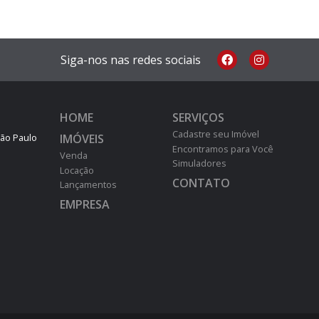
Siga-nos nas redes sociais
HOME
SERVIÇOS
Cadastre seu Imóvel
IMÓVEIS
São Paulo
Encontramos para Você
Venda
Simuladores
Locação
CONTATO
Lançamentos
EMPRESA