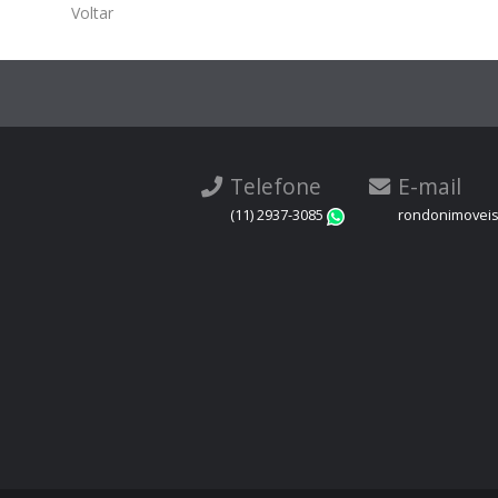
Voltar
Telefone
E-mail
(11) 2937-3085
rondonimovei
WhatsApp