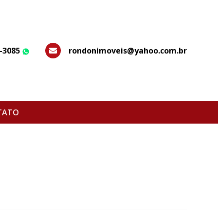
7-3085
rondonimoveis@yahoo.com.br
WhatsApp
TATO