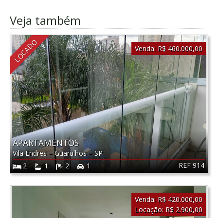
Veja também
LOCADO
Venda:
R$ 460.000,00
APARTAMENTOS
Vila Endres
–
Guarulhos
–
SP
REF 914
2
1
2
1
Venda:
R$ 420.000,00
Locação:
R$ 2.900,00