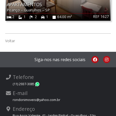
APARTAMENTOS
Picanço
–
Guarulhos
–
SP
REF 1627
2
1
2
1
64.00 m²
Voltar
Siga-nos nas redes sociais
Telefone
(11) 2937-3085
WhatsApp
E-mail
rondonimoveis@yahoo.com.br
Endereço
Rua Assis Valente, 41 - Jardim Pinhal - Guarulhos - São