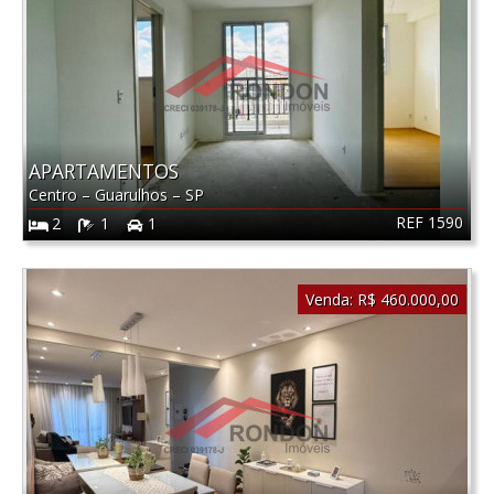
APARTAMENTOS
Centro
–
Guarulhos
–
SP
REF 1590
2
1
1
Venda:
R$ 460.000,00