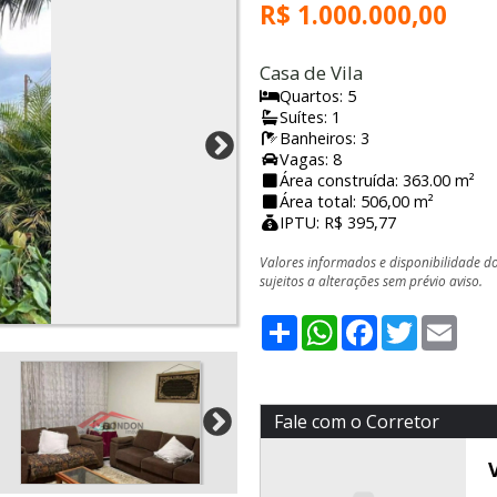
R$ 1.000.000,00
Casa de Vila
Quartos: 5
Suítes: 1
Banheiros: 3
Vagas: 8
Área construída: 363.00 m²
Área total: 506,00 m²
IPTU: R$ 395,77
Valores informados e disponibilidade d
sujeitos a alterações sem prévio aviso.
Share
WhatsApp
Facebook
Twitter
Emai
Fale com o Corretor