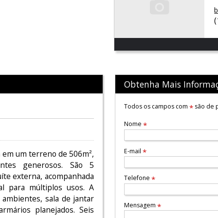
b
Obtenha Mais Informa
Todos os campos com
são de p
*
Nome
*
E-mail
*
da em um terreno de 506m²,
entes generosos. São 5
suíte externa, acompanhada
Telefone
*
al para múltiplos usos. A
ambientes, sala de jantar
Mensagem
*
armários planejados. Seis