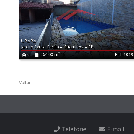
CASAS
Jardim Santa Cecília
–
Guarulhos
–
SP
REF 1019
6
264.00 m²
Voltar
Telefone
E-mail