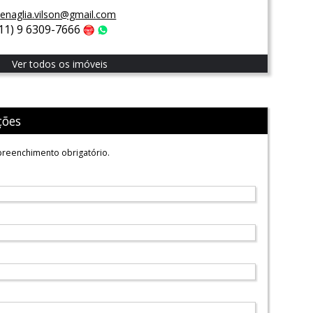
enaglia.vilson@gmail.com
(11) 9 6309-7666
Claro
WhatsApp
Ver todos os imóveis
ções
reenchimento obrigatório.