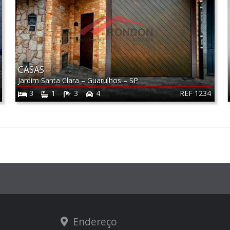
CASAS
Jardim Santa Clara
–
Guarulhos
–
SP
REF 1234
3
1
3
4
Endereço