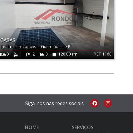
CASAS
Jardim Terezópolis
–
Guarulhos
–
SP
REF 1168
3
1
2
3
120.00 m²
Siga-nos nas redes sociais
HOME
SERVIÇOS