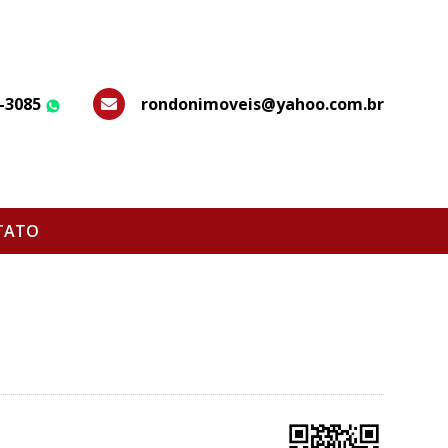
7-3085
rondonimoveis@yahoo.com.br
WhatsApp
TATO