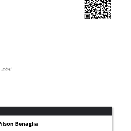
o imóvel
l
Vilson Benaglia