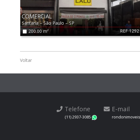
COMERCIAL
Santana
–
São Paulo
–
SP
REF 1292
200.00 m²
Voltar
Telefone
E-mail
(11) 2937-3085
rondonimovei
WhatsApp