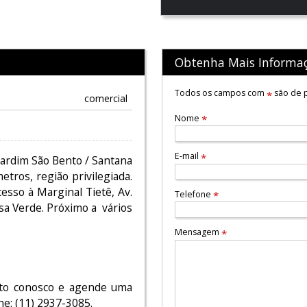
Obtenha Mais Informa
Todos os campos com
são de p
*
comercial
Nome
*
E-mail
*
Jardim São Bento / Santana
tros, região privilegiada.
esso à Marginal Tietê, Av.
Telefone
*
sa Verde. Próximo a vários
Mensagem
*
ato conosco e agende uma
ne: (11) 2937-3085.