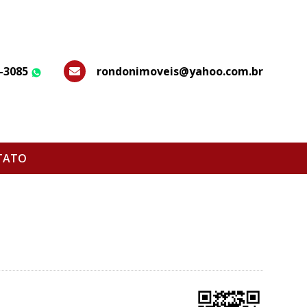
7-3085
rondonimoveis@yahoo.com.br
WhatsApp
TATO