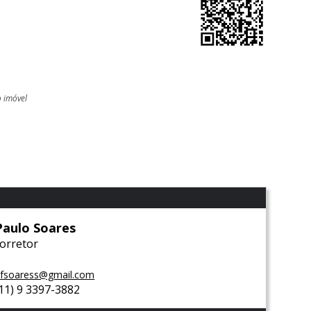
o imóvel
l
Paulo Soares
corretor
fsoaress@gmail.com
(11) 9 3397-3882