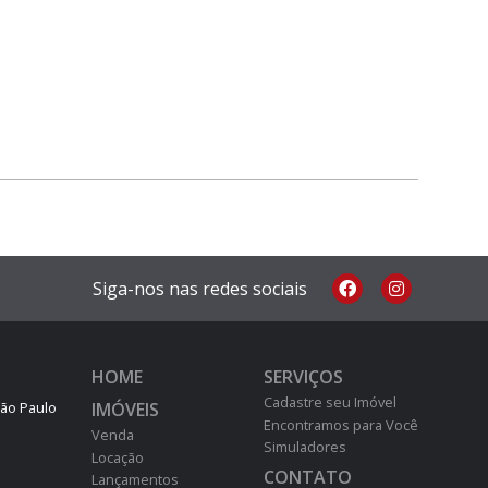
Siga-nos nas redes sociais
HOME
SERVIÇOS
Cadastre seu Imóvel
IMÓVEIS
São Paulo
Encontramos para Você
Venda
Simuladores
Locação
CONTATO
Lançamentos