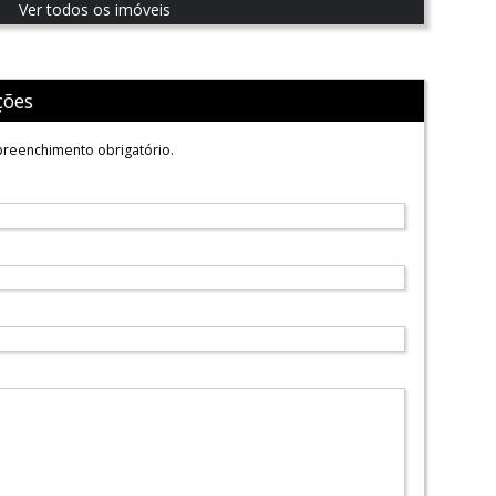
Ver todos os imóveis
ções
reenchimento obrigatório.