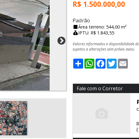
R$ 1.500.000,00
Padrão
Área terreno: 544,00 m²
IPTU: R$ 1.843,55
Valores informados e disponibilidade d
sujeitos a alterações sem prévio aviso.
Share
WhatsApp
Facebook
Twitter
Emai
Fale com o Corretor
p