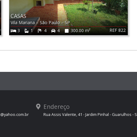
CASAS
Vila Mariana
–
São Paulo
–
SP
REF 822
3
1
4
4
300.00 m²
Endereço
s@yahoo.com.br
Rua Assis Valente, 41 - Jardim Pinhal - Guarulhos - 