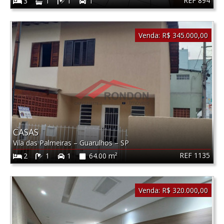
REF 894
3
1
1
1
Venda:
R$ 345.000,00
CASAS
Vila das Palmeiras
–
Guarulhos
–
SP
REF 1135
2
1
1
64.00 m²
Venda:
R$ 320.000,00