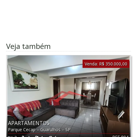
Veja também
Venda:
R$ 350.000,00
APARTAMENTOS
Parque Cecap
–
Guarulhos
–
SP